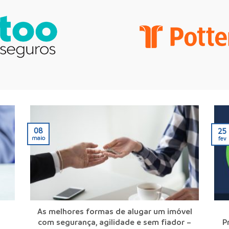
08
25
maio
fev
As melhores formas de alugar um imóvel
com segurança, agilidade e sem fiador –
P