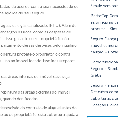
Simule sem sair
atadas de acordo com a sua necessidade ou
na apólice do seu seguro.
PortoCap Garan
as principais 
água, luz e gás canalizado, IPTU): Além do
produto – Simu
 encargos básicos, como as despesas de
TU. Isso garante que o proprietário não
Seguro Fiança 
o pagamento dessas despesas pelo inquilino.
imóvel comerci
caução – Cota
 cobertura protege o proprietário contra
ilino ao imóvel locado. Isso inclui reparos
Como funciona
Seguro – Simu
Grátis
 das áreas internas do imóvel, caso seja
o.
Seguro Fiança 
Descubra como 
 repintura das áreas externas do imóvel,
coberturas e a
, quando danificadas.
Cotação Onlin
e rescisão do contrato de aluguel antes do
no ou do proprietário, esta cobertura ajuda a