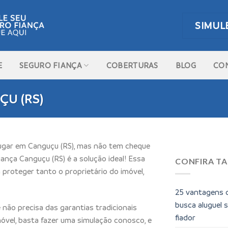
SIMUL
E
SEGURO FIANÇA
COBERTURAS
BLOG
CO
ÇU (RS)
lugar em Canguçu (RS), mas não tem cheque
ança Canguçu (RS) é a solução ideal! Essa
CONFIRA T
 proteger tanto o proprietário do imóvel,
25 vantagens 
busca aluguel 
não precisa das garantias tradicionais
fiador
móvel, basta fazer uma simulação conosco, e