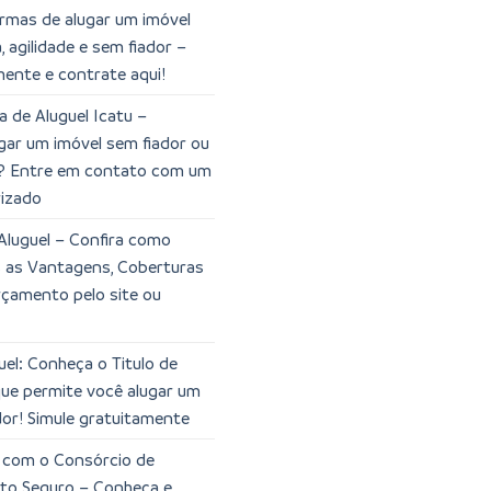
rmas de alugar um imóvel
 agilidade e sem fiador –
mente e contrate aqui!
a de Aluguel Icatu –
gar um imóvel sem fiador ou
? Entre em contato com um
rizado
Aluguel – Confira como
s as Vantagens, Coberturas
orçamento pelo site ou
el: Conheça o Titulo de
que permite você alugar um
dor! Simule gratuitamente
l com o Consórcio de
rto Seguro – Conheça e