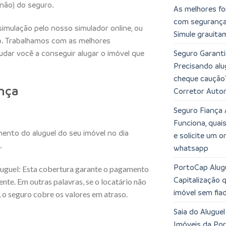
não) do seguro.
As melhores fo
com segurança,
simulação pelo nosso simulador online, ou
Simule grauita
. Trabalhamos com as melhores
Seguro Garanti
dar você a conseguir alugar o imóvel que
Precisando alu
cheque caução
nça
Corretor Auto
Seguro Fiança 
Funciona, quai
nto do aluguel do seu imóvel no dia
e solicite um 
.
whatsapp
PortoCap Alugu
luguel: Esta cobertura garante o pagamento
Capitalização 
ente. Em outras palavras, se o locatário não
imóvel sem fia
 o seguro cobre os valores em atraso.
Saia do Alugue
Imóveis da Po