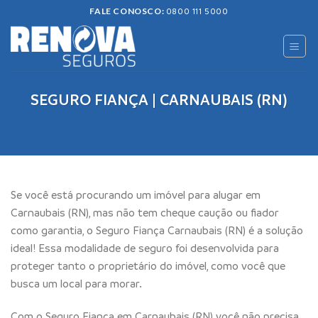
Skip
FALE CONOSCO:
0800 111 5000
to
content
SEGURO FIANÇA | CARNAUBAIS (RN)
Se você está procurando um imóvel para alugar em
Carnaubais (RN), mas não tem cheque caução ou fiador
como garantia, o Seguro Fiança Carnaubais (RN) é a solução
ideal! Essa modalidade de seguro foi desenvolvida para
proteger tanto o proprietário do imóvel, como você que
busca um local para morar.
Com o Seguro Fiança em Carnaubais (RN) você não precisa