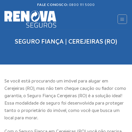
Skip
FALE CONOSCO:
0800 111 5000
to
content
SEGURO FIANÇA | CEREJEIRAS (RO)
Se você está procurando um imóvel para alugar em
Cerejeiras (RO), mas não tem cheque caução ou fiador como
garantia, o Seguro Fiança Cerejeiras (RO) é a solução ideal!
Essa modalidade de seguro foi desenvolvida para proteger
tanto o proprietário do imóvel, como você que busca um
local para morar.
Com o Seguro Fiança em Cerejeiras (RO) você não precisa