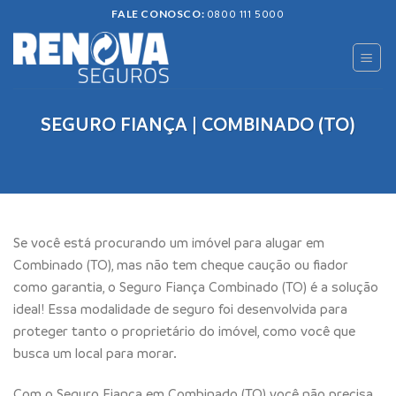
Skip
FALE CONOSCO:
0800 111 5000
to
content
SEGURO FIANÇA | COMBINADO (TO)
Se você está procurando um imóvel para alugar em
Combinado (TO), mas não tem cheque caução ou fiador
como garantia, o Seguro Fiança Combinado (TO) é a solução
ideal! Essa modalidade de seguro foi desenvolvida para
proteger tanto o proprietário do imóvel, como você que
busca um local para morar.
Com o Seguro Fiança em Combinado (TO) você não precisa