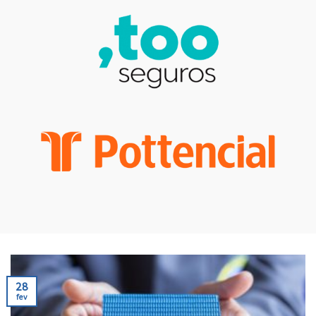
28
fev