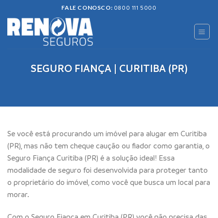
Skip
FALE CONOSCO:
0800 111 5000
to
content
SEGURO FIANÇA | CURITIBA (PR)
Se você está procurando um imóvel para alugar em Curitiba
(PR), mas não tem cheque caução ou fiador como garantia, o
Seguro Fiança Curitiba (PR) é a solução ideal! Essa
modalidade de seguro foi desenvolvida para proteger tanto
o proprietário do imóvel, como você que busca um local para
morar.
Com o Seguro Fiança em Curitiba (PR) você não precisa das