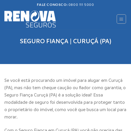
Skip
FALE CONOSCO:
0800 111 5000
to
content
SEGURO FIANÇA | CURUÇÁ (PA)
Se você está procurando um imóvel para alugar em Curuçá
(PA), mas não tem cheque caução ou fiador como garantia, o
Seguro Fiança Curuçá (PA) é a solução ideal! Essa
modalidade de seguro foi desenvolvida para proteger tanto
o proprietário do imóvel, como você que busca um local para
morar.
Com o Seguro Fiança em Curuçá (PA) você não precisa das