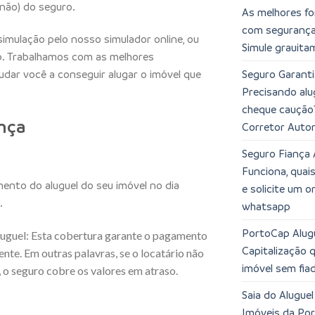
não) do seguro.
As melhores fo
com segurança,
simulação pelo nosso simulador online, ou
Simule grauita
. Trabalhamos com as melhores
Seguro Garanti
dar você a conseguir alugar o imóvel que
Precisando alu
cheque caução
nça
Corretor Auto
Seguro Fiança 
Funciona, quai
nto do aluguel do seu imóvel no dia
e solicite um 
.
whatsapp
PortoCap Alugu
luguel: Esta cobertura garante o pagamento
Capitalização 
ente. Em outras palavras, se o locatário não
imóvel sem fia
 o seguro cobre os valores em atraso.
Saia do Alugue
Imóveis da Po