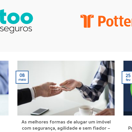
08
25
maio
fev
As melhores formas de alugar um imóvel
com segurança, agilidade e sem fiador –
P