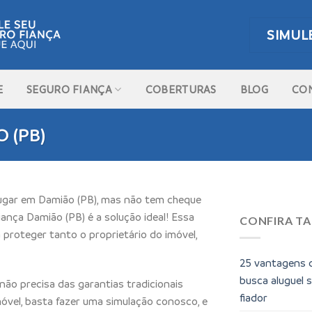
SIMUL
E
SEGURO FIANÇA
COBERTURAS
BLOG
CO
 (PB)
lugar em Damião (PB), mas não tem cheque
ança Damião (PB) é a solução ideal! Essa
CONFIRA T
 proteger tanto o proprietário do imóvel,
25 vantagens 
busca aluguel 
ão precisa das garantias tradicionais
fiador
móvel, basta fazer uma simulação conosco, e