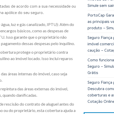
Simule sem sair
atadas de acordo com a sua necessidade ou
na apólice do seu seguro.
PortoCap Garan
as principais 
água, luz e gás canalizado, IPTU): Além do
produto – Simu
 encargos básicos, como as despesas de
TU. Isso garante que o proprietário não
Seguro Fiança 
o pagamento dessas despesas pelo inquilino.
imóvel comerci
caução – Cota
 cobertura protege o proprietário contra
ilino ao imóvel locado. Isso inclui reparos
Como funciona
Seguro – Simu
Grátis
 das áreas internas do imóvel, caso seja
o.
Seguro Fiança 
Descubra como 
 repintura das áreas externas do imóvel,
coberturas e a
, quando danificadas.
Cotação Onlin
e rescisão do contrato de aluguel antes do
no ou do proprietário, esta cobertura ajuda a