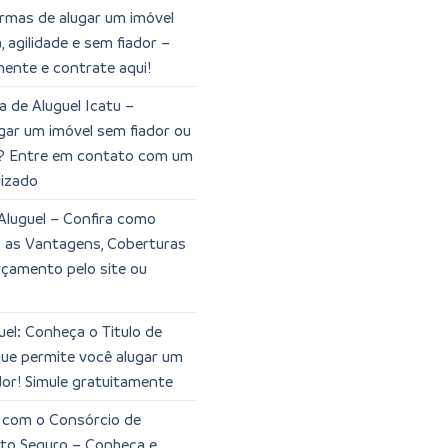
rmas de alugar um imóvel
 agilidade e sem fiador –
mente e contrate aqui!
a de Aluguel Icatu –
gar um imóvel sem fiador ou
? Entre em contato com um
rizado
Aluguel – Confira como
s as Vantagens, Coberturas
orçamento pelo site ou
el: Conheça o Titulo de
que permite você alugar um
dor! Simule gratuitamente
l com o Consórcio de
rto Seguro – Conheça e