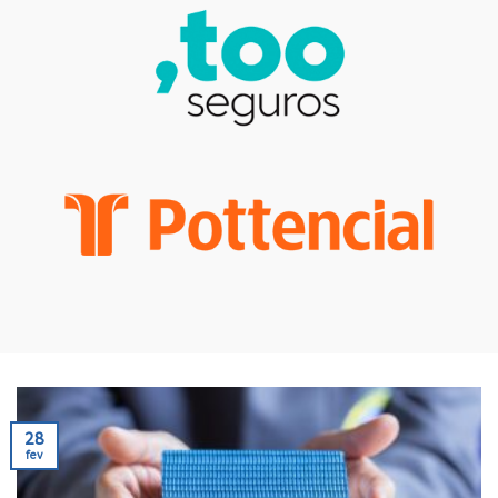
28
fev