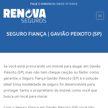
Skip
FALE CONOSCO:
0800 111 5000
to
content
SEGURO FIANÇA | GAVIÃO PEIXOTO (SP)
Se você está procurando um imóvel para alugar em Gavião
Peixoto (SP), mas não tem cheque caução ou fiador como
garantia, o Seguro Fiança Gavião Peixoto (SP) é a solução
ideal! Essa modalidade de seguro foi desenvolvida para
proteger tanto o proprietário do imóvel, como você que
busca um local para morar.
Com o Seguro Fiança em Gavião Peixoto (SP) você não