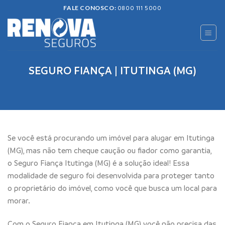
Skip
FALE CONOSCO:
0800 111 5000
to
content
SEGURO FIANÇA | ITUTINGA (MG)
Se você está procurando um imóvel para alugar em Itutinga
(MG), mas não tem cheque caução ou fiador como garantia,
o Seguro Fiança Itutinga (MG) é a solução ideal! Essa
modalidade de seguro foi desenvolvida para proteger tanto
o proprietário do imóvel, como você que busca um local para
morar.
Com o Seguro Fiança em Itutinga (MG) você não precisa das