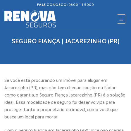
Skip
FALE CONOSCO:
0800 111 5000
to
content
SEGURO FIANÇA | JACAREZINHO (PR)
Se você está procurando um imóvel para alugar em
Jacarezinho (PR), mas não tem cheque caução ou fiador
como garantia, o Seguro Fiança Jacarezinho (PR) é a solução
ideal! Essa modalidade de seguro foi desenvolvida para
proteger tanto o proprietário do imóvel, como você que
busca um local para morar.
Com o Seguro Fiança em Jacarezinho (PR) você não precisa