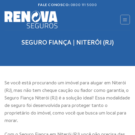
Skip
FALE CONOSCO:
0800 111 5000
to
content
SEGURO FIANÇA | NITERÓI (RJ)
Se você está procurando um imóvel para alugar em Niterói
(RJ), mas não tem cheque caução ou fiador como garantia, o
Seguro Fiança Niterói (RJ) é a solução ideal! Essa modalidade
de seguro foi desenvolvida para proteger tanto o
proprietário do imóvel, como você que busca um local para
morar.
Com o Seguro Fiança em Niterói (RJ) você não precisa das