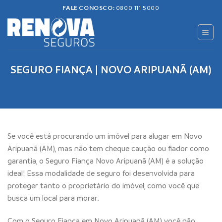
Skip
FALE CONOSCO:
0800 111 5000
to
content
SEGURO FIANÇA | NOVO ARIPUANÃ (AM)
Se você está procurando um imóvel para alugar em Novo
Aripuanã (AM), mas não tem cheque caução ou fiador como
garantia, o Seguro Fiança Novo Aripuanã (AM) é a solução
ideal! Essa modalidade de seguro foi desenvolvida para
proteger tanto o proprietário do imóvel, como você que
busca um local para morar.
Com o Seguro Fiança em Novo Aripuanã (AM) você não