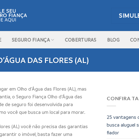
SIMUL
E
SEGURO FIANÇA
COBERTURAS
BLOG
CO
’ÁGUA DAS FLORES (AL)
gar em Olho d’Água das Flores (AL), mas
ntia, o Seguro Fiança Olho d’Água das
CONFIRA T
ade de seguro foi desenvolvida para
omo você que busca um local para morar.
25 vantagens 
busca aluguel 
ores (AL) você não precisa das garantias
fiador
 garantir o imóvel, basta fazer uma