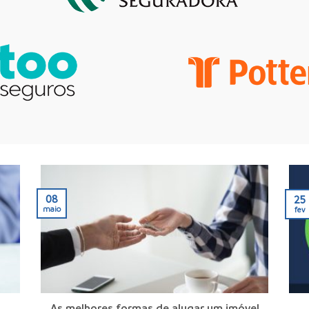
08
25
maio
fev
As melhores formas de alugar um imóvel