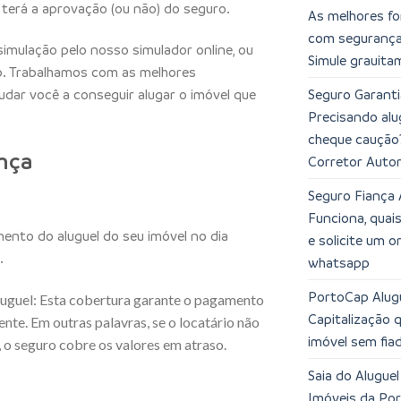
terá a aprovação (ou não) do seguro.
As melhores fo
com segurança,
simulação pelo nosso simulador online, ou
Simule grauita
. Trabalhamos com as melhores
Seguro Garanti
dar você a conseguir alugar o imóvel que
Precisando alu
cheque caução
nça
Corretor Auto
Seguro Fiança 
Funciona, quai
nto do aluguel do seu imóvel no dia
e solicite um 
.
whatsapp
PortoCap Alugu
luguel: Esta cobertura garante o pagamento
Capitalização 
ente. Em outras palavras, se o locatário não
imóvel sem fia
 o seguro cobre os valores em atraso.
Saia do Alugue
Imóveis da Po