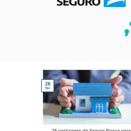
28
fev
25 vantagens do Seguro Fiança para