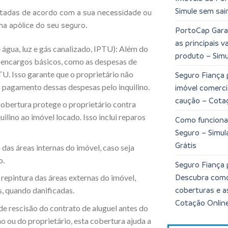
Simule sem sair
atadas de acordo com a sua necessidade ou
na apólice do seu seguro.
PortoCap Garan
as principais 
água, luz e gás canalizado, IPTU): Além do
produto – Simu
 encargos básicos, como as despesas de
TU. Isso garante que o proprietário não
Seguro Fiança 
o pagamento dessas despesas pelo inquilino.
imóvel comerci
caução – Cota
 cobertura protege o proprietário contra
ilino ao imóvel locado. Isso inclui reparos
Como funciona
Seguro – Simu
Grátis
 das áreas internas do imóvel, caso seja
o.
Seguro Fiança 
Descubra como 
 repintura das áreas externas do imóvel,
coberturas e a
, quando danificadas.
Cotação Onlin
e rescisão do contrato de aluguel antes do
no ou do proprietário, esta cobertura ajuda a