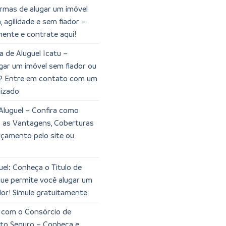
rmas de alugar um imóvel
 agilidade e sem fiador –
mente e contrate aqui!
a de Aluguel Icatu –
gar um imóvel sem fiador ou
? Entre em contato com um
rizado
Aluguel – Confira como
s as Vantagens, Coberturas
orçamento pelo site ou
el: Conheça o Titulo de
que permite você alugar um
dor! Simule gratuitamente
l com o Consórcio de
rto Seguro – Conheça e