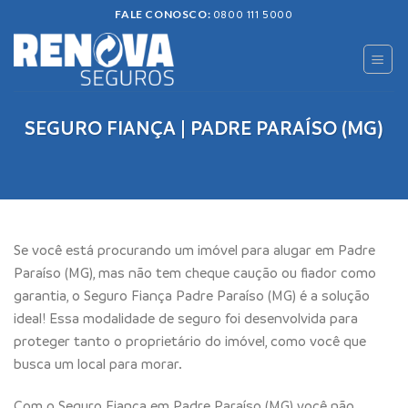
Skip
FALE CONOSCO:
0800 111 5000
to
content
SEGURO FIANÇA | PADRE PARAÍSO (MG)
Se você está procurando um imóvel para alugar em Padre
Paraíso (MG), mas não tem cheque caução ou fiador como
garantia, o Seguro Fiança Padre Paraíso (MG) é a solução
ideal! Essa modalidade de seguro foi desenvolvida para
proteger tanto o proprietário do imóvel, como você que
busca um local para morar.
Com o Seguro Fiança em Padre Paraíso (MG) você não