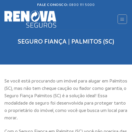
Skip
FALE CONOSCO:
0800 111 5000
to
content
SEGURO FIANÇA | PALMITOS (SC)
Se você está procurando um imóvel para alugar em Palmitos
(SC), mas não tem cheque caução ou fiador como garantia, o
Seguro Fiança Palmitos (SC) é a solução ideal! Essa
modalidade de seguro foi desenvolvida para proteger tanto
o proprietário do imóvel, como você que busca um local para
morar.
Com o Seguro Fiança em Palmitos (SC) você não precisa das