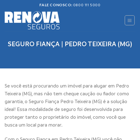
Skip
FALE CONOSCO:
0800 111 5000
to
content
SEGURO FIANÇA | PEDRO TEIXEIRA (MG)
Se você está procurando um imóvel para alugar em Pedro
Teixeira (MG), mas não tem cheque caução ou fiador como
garantia, o Seguro Fiança Pedro Teixeira (MG) é a solução
ideal! Essa modalidade de seguro foi desenvolvida para
proteger tanto o proprietário do imóvel, como você que
busca um local para morar.
Com o Seguro Fiança em Pedro Teixeira (MG) você não