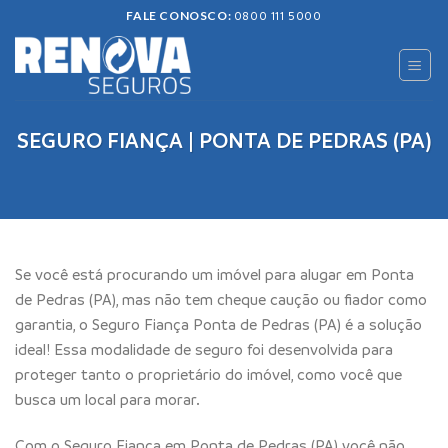
Skip
FALE CONOSCO:
0800 111 5000
to
content
SEGURO FIANÇA | PONTA DE PEDRAS (PA)
Se você está procurando um imóvel para alugar em Ponta
de Pedras (PA), mas não tem cheque caução ou fiador como
garantia, o Seguro Fiança Ponta de Pedras (PA) é a solução
ideal! Essa modalidade de seguro foi desenvolvida para
proteger tanto o proprietário do imóvel, como você que
busca um local para morar.
Com o Seguro Fiança em Ponta de Pedras (PA) você não