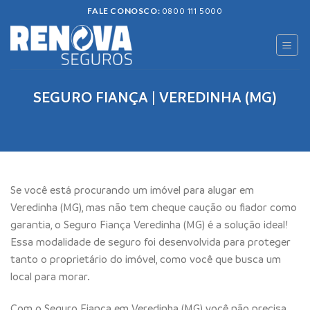
Skip
FALE CONOSCO:
0800 111 5000
to
content
SEGURO FIANÇA | VEREDINHA (MG)
Se você está procurando um imóvel para alugar em
Veredinha (MG), mas não tem cheque caução ou fiador como
garantia, o Seguro Fiança Veredinha (MG) é a solução ideal!
Essa modalidade de seguro foi desenvolvida para proteger
tanto o proprietário do imóvel, como você que busca um
local para morar.
Com o Seguro Fiança em Veredinha (MG) você não precisa